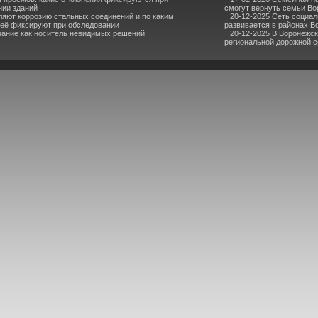
нии зданий
смогут вернуть семьи В
ляют коррозию стальных соединений и по каким
20-12-2025 Сеть социа
 её фиксируют при обследовании
развивается в районах В
ание как носитель невидимых решений
20-12-2025 В Воронежс
региональной дорожной се