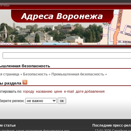
ИРМЫ
ышленная безопасность
я страница
Безопасность
Промышленная безопасность
ы раздела
ртировать по:
городу
названию
цене
e-mail
дате добавления
берите регион:
е статьи
Последние пресс-ре
 проёмов: какие отклонения фиксируются при
17-01-2026 Семейная на