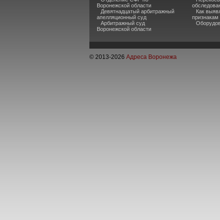
Воронежской области
обследова
Девятнадцатый арбитражный
Как выяв
апелляционный суд
признакам
Арбитражный суд
Оборудов
Воронежской области
© 2013-
2026
Адреса Воронежа