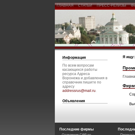
ГЛАВНАЯ
СТАТЬИ
ПРЕСС-РЕЛИЗЫ
Ф
Я ищу:
Информация
По всем вопросам
Пром
касающихся работы
ресурса Адреса
Главна
Воронежа и добавления в
справочник пишите по
Фирм
адресу
addressrus@mail.ru
.
Со
Объявления
Вы
Последние фирмы
Последни
Отделение СФР по
Перекосы