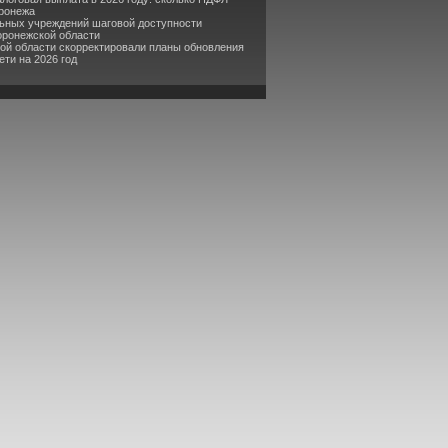
оронежа
льных учреждений шаговой доступности
оронежской области
кой области скорректировали планы обновления
ти на 2026 год